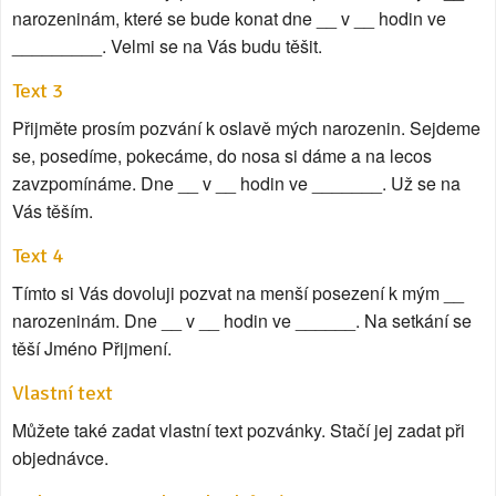
narozeninám, které se bude konat dne __ v __ hodin ve
_________. Velmi se na Vás budu těšit.
Text 3
Přijměte prosím pozvání k oslavě mých narozenin. Sejdeme
se, posedíme, pokecáme, do nosa si dáme a na lecos
zavzpomínáme. Dne __ v __ hodin ve _______. Už se na
Vás těším.
Text 4
Tímto si Vás dovoluji pozvat na menší posezení k mým __
narozeninám. Dne __ v __ hodin ve ______. Na setkání se
těší Jméno Přijmení.
Vlastní text
Můžete také zadat vlastní text pozvánky. Stačí jej zadat při
objednávce.