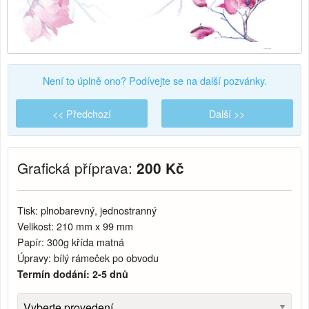
Není to úplně ono? Podívejte se na další pozvánky.
<< Předchozí
Další >>
Grafická příprava:
200 Kč
Tisk: plnobarevný, jednostranný
Velikost: 210 mm x 99 mm
Papír: 300g křída matná
Úpravy: bílý rámeček po obvodu
Termín dodání: 2-5 dnů