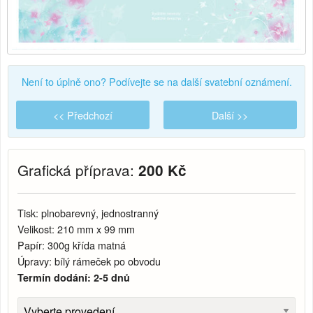
Není to úplně ono? Podívejte se na další svatební oznámení.
<< Předchozí
Další >>
Grafická příprava:
200 Kč
Tisk: plnobarevný, jednostranný
Velikost: 210 mm x 99 mm
Papír: 300g křída matná
Úpravy: bílý rámeček po obvodu
Termín dodání: 2-5 dnů