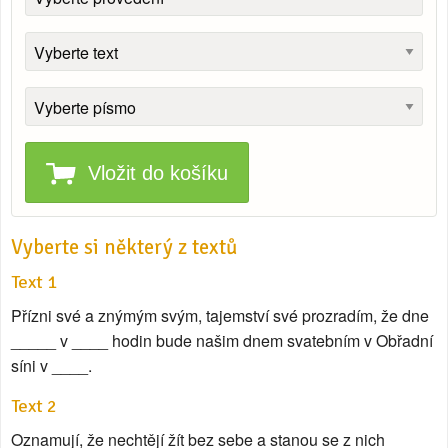
Vložit do košíku
Vyberte si některý z textů
Text 1
Přízni své a znýmým svým, tajemství své prozradím, že dne
_____ v ____ hodin bude našim dnem svatebním v Obřadní
síni v ____.
Text 2
Oznamují, že nechtějí žít bez sebe a stanou se z nich