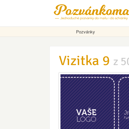
Pozvánky
Vizitka 9
z 5