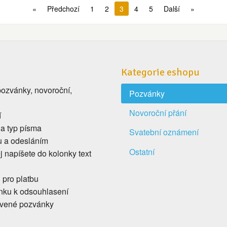
«
Předchozí
1
2
3
4
5
Další
»
Kategorie eshopu
(pozvánky, novoroční,
Pozvánky
Novoroční přání
í
 a typ písma
Svatební oznámení
ku a odesláním
Ostatní
ej napíšete do kolonky text
i pro platbu
nku k odsouhlasení
ovené pozvánky