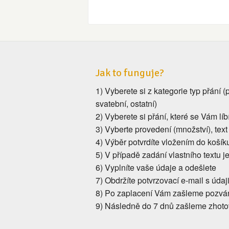
Jak to funguje?
1) Vyberete si z kategorie typ přání 
svatební, ostatní)
2) Vyberete si přání, které se Vám líb
3) Vyberte provedení (množství), text
4) Výběr potvrdíte vložením do koší
5) V případě zadání vlastního textu j
6) Vyplníte vaše údaje a odešlete
7) Obdržíte potvrzovací e-mail s údaj
8) Po zaplacení Vám zašleme pozvá
9) Následně do 7 dnů zašleme zhot